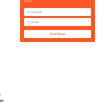
email.
Suscribirse
s
un