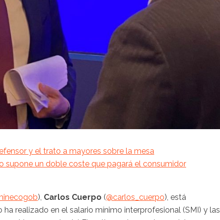
efensor y el trato a mayores sobre la mesa
ero supone un doble coste que pagará el consumidor
inecogob
),
Carlos Cuerpo
(
@carlos_cuerpo
), está
a realizado en el salario mínimo interprofesional (SMI) y las