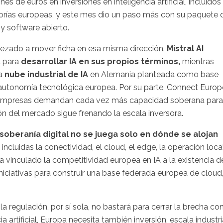
es de euros en inversiones en inteligencia artificial, incluidos
torías europeas, y este mes dio un paso más con su paquete 
 y software abierto.
pezado a mover ficha en esa misma dirección.
Mistral AI
a para
desarrollar IA en sus propios términos,
mientras
na
nube industrial de IA
en Alemania planteada como base
 autonomía tecnológica europea. Por su parte, Connect Europ
las empresas demandan cada vez más capacidad soberana para
ión del mercado sigue frenando la escala inversora.
soberanía digital no se juega solo en dónde se alojan
,
incluidas la conectividad, el cloud, el edge, la operación loca
ha vinculado la competitividad europea en IA a la existencia d
n iniciativas para construir una base federada europea de cloud
a regulación, por sí sola, no bastará para cerrar la brecha co
 artificial, Europa necesita también inversión, escala industri