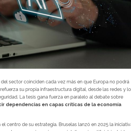
 del sector coinciden cada vez más en que Europa no podrá
 refuerza su propia infraestructura digital, desde las redes y l
eguridad. La tesis gana fuerza en paralelo al debate sobre
ir dependencias en capas críticas de la economía
l centro de su estrategia. Bruselas lanzó en 2025 la iniciativ