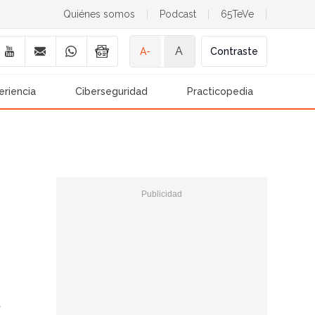
Quiénes somos
|
Podcast
|
65TeVe
|
A
A-
Contraste
eriencia
Ciberseguridad
Practicopedia
a