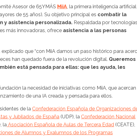
 Comité Asesor de 65YMÁS
MiiA
, la primera inteligencia artificial
yores de 55 años). Su objetivo principal es
combatir la
n y asistencia personalizada.
Respaldada por tecnología
iones más innovadoras, ofrece
asistencia a las personas
a explicado que “con MiiA damos un paso histórico para acerc
ces han quedado fuera de la revolución digital.
Queremos
mbién está pensada para ellas: que les ayuda, les
undación la necesidad de iniciativas como MiiA, que acercan 
 lanzamiento de una IA creada y pensada para ellos.
sidentes de la
Confederación Española de Organizaciones d
tas y Jubilados de España
(UDP), la
Confederación Nacional
 la
Asociación Española de Aulas de Tercera Edad
(CEATE),
aciones de Alumnos y Exalumnos de los Programas