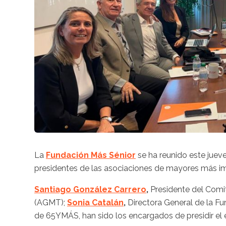
La
Fundación Más Sénior
se ha reunido este juev
presidentes de las asociaciones de mayores más imp
Santiago González Carrero
,
Presidente del Comi
(AGMT);
Sonia Catalán
,
Directora General de la F
de 65YMÁS, han sido los encargados de presidir el