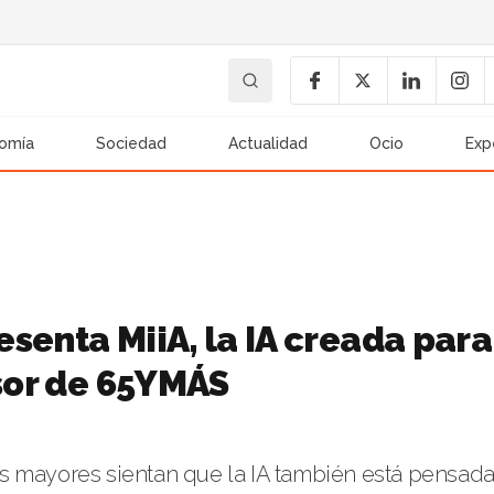
omía
Sociedad
Actualidad
Ocio
Exp
senta MiiA, la IA creada para
esor de 65YMÁS
s mayores sientan que la IA también está pensad