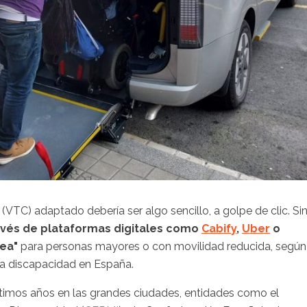
VTC) adaptado debería ser algo sencillo, a golpe de clic. Si
ravés de plataformas digitales como
Cabify
,
Uber
o
sea"
para personas mayores o con movilidad reducida, según
 la discapacidad en España.
últimos años en las grandes ciudades, entidades como el