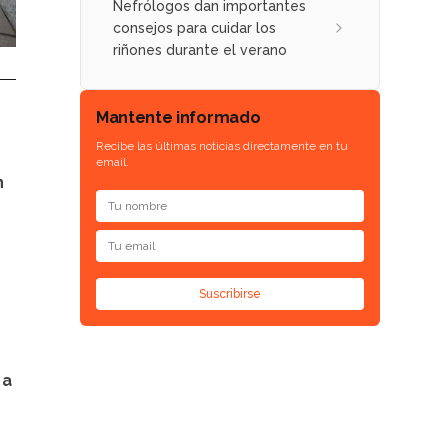
Nefrólogos dan importantes
consejos para cuidar los
riñones durante el verano
Mantente informado
Recibe las últimas noticias directamente en tu
email.
n
Suscribirse
 a