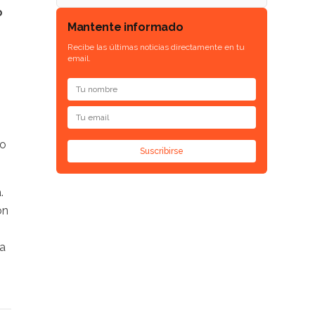
o
Mantente informado
Recibe las últimas noticias directamente en tu
email.
mo
Suscribirse
.
on
pa