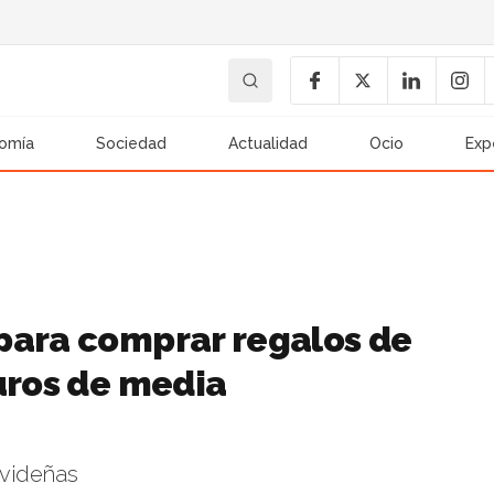
omía
Sociedad
Actualidad
Ocio
Exp
para comprar regalos de
uros de media
avideñas