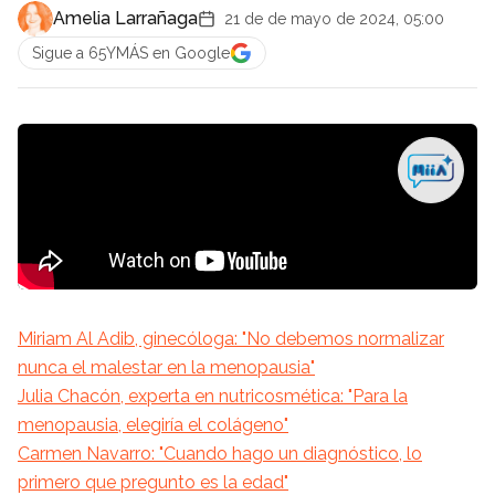
Amelia Larrañaga
21 de de mayo de 2024, 05:00
Sigue a 65YMÁS en Google
Miriam Al Adib, ginecóloga: "No debemos normalizar
nunca el malestar en la menopausia"
Julia Chacón, experta en nutricosmética: "Para la
menopausia, elegiría el colágeno"
Carmen Navarro: "Cuando hago un diagnóstico, lo
primero que pregunto es la edad"