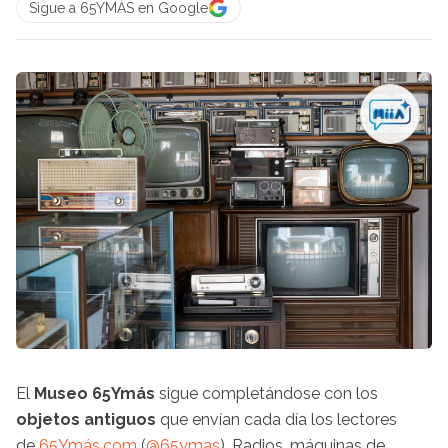
Sigue a 65YMÁS en Google
El
Museo
65Ymás
sigue completándose con los
objetos antiguos
que envían cada día los lectores
de
65Ymás.com
(
@65ymas
). Radios, máquinas de