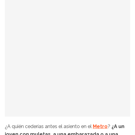
¿A quién cederías antes el asiento en el
Metro
?
¿A un
joven con muletas, a una embarazada o a una