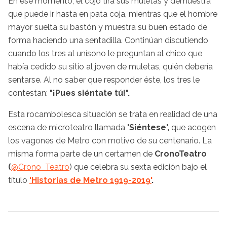
En ese momento, el cojo tira sus muletas y demuestra
que puede ir hasta en pata coja, mientras que el hombre
mayor suelta su bastón y muestra su buen estado de
forma haciendo una sentadilla. Continúan discutiendo
cuando los tres al unísono le preguntan al chico que
había cedido su sitio al joven de muletas, quién debería
sentarse. Al no saber que responder éste, los tres le
contestan:
"¡Pues siéntate tú!".
Esta rocambolesca situación se trata en realidad de una
escena de microteatro llamada
'Siéntese',
que acogen
los vagones de Metro con motivo de su centenario. La
misma forma parte de un certamen de
CronoTeatro
(
@Crono_Teatro
) que celebra su sexta edición bajo el
título
'Historias de Metro 1919-2019'
.