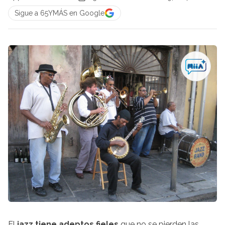
Sigue a 65YMÁS en Google
El
jazz tiene adeptos fieles
que no se pierden las