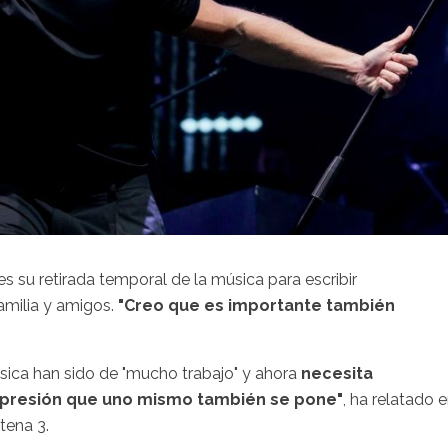
s su retirada temporal de la música para escribir
amilia y amigos.
"Creo que es importante también
ica han sido de "mucho trabajo" y ahora
necesita
sa presión que uno mismo también se pone"
, ha relatado 
tena 3.