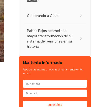
banco?
Celebrando a Gaudí
Países Bajos acomete la
mayor transformación de su
sistema de pensiones en su
historia
Mantente informado
Recibe las últimas noticias directamente en tu
email.
Suscribirse