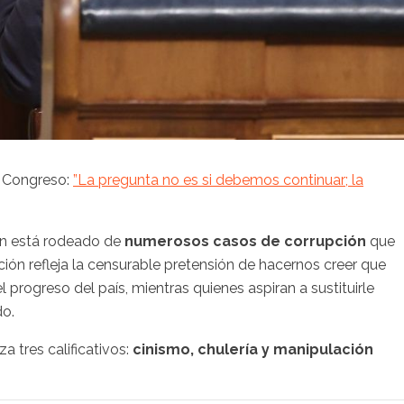
l Congreso:
”La pregunta no es si debemos continuar; la
en está rodeado de
numerosos casos de corrupción
que
ción refleja la censurable pretensión de hacernos creer que
l progreso del país, mientras quienes aspiran a sustituirle
do.
 tres calificativos:
cinismo, chulería y manipulación