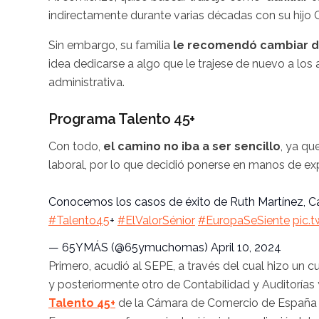
indirectamente durante varias décadas con su hijo 
Sin embargo, su familia
le recomendó cambiar d
idea dedicarse a algo que le trajese de nuevo a los 
administrativa.
Programa Talento 45+
Con todo,
el camino no iba a ser sencillo
, ya q
laboral, por lo que decidió ponerse en manos de ex
Conocemos los casos de éxito de Ruth Martínez, 
#Talento45
+
#ElValorSénior
#EuropaSeSiente
pic.
— 65YMÁS (@65ymuchomas)
April 10, 2024
Primero, acudió al SEPE, a través del cual hizo un c
y posteriormente otro de Contabilidad y Auditorías y
Talento 45+
de la Cámara de Comercio de España 