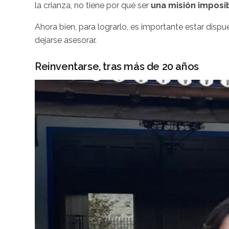
la crianza, no tiene por qué ser
una misión imposib
Ahora bien, para lograrlo, es importante estar dispu
dejarse asesorar.
Reinventarse, tras más de 20 años