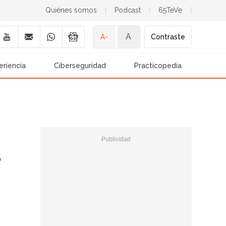
Quiénes somos
|
Podcast
|
65TeVe
|
A
A-
Contraste
eriencia
Ciberseguridad
Practicopedia
a