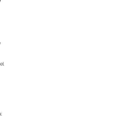
y
e
el
: