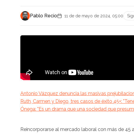
Pablo Recio
11 de de mayo de 2024, 05:00
Sig
Antonio Vázquez denuncia las masivas prejubilacione
Ruth, Carmen y Diego, tres casos de éxito 45+: "T
Ónega: "Es un drama que una sociedad que presume
Reincorporarse al mercado laboral con más de 45 