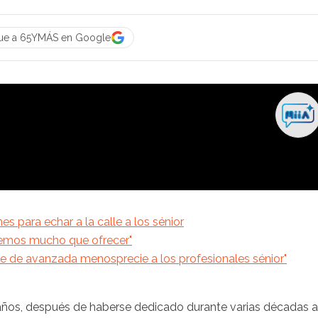
ue a 65YMÁS en Google
s para echar a la calle a los sénior
enemos mucho que ofrecer"
 de avanzada menosprecie a los profesionales sénior"
años, después de haberse dedicado durante varias décadas a