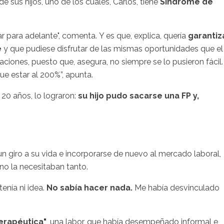
 sus hijos, uno de los cuales, Carlos, tiene
Síndrome de
irar para adelante", comenta. Y es que, explica, quería
garantiz
e
y que pudiese disfrutar de las mismas oportunidades que el
iones, puesto que, asegura, no siempre se lo pusieron fácil.
ue estar al 200%”, apunta.
20 años, lo lograron:
su hijo pudo sacarse una FP y,
n giro a su vida e incorporarse de nuevo al mercado laboral,
 no la necesitaban tanto.
enía ni idea.
No sabía hacer nada.
Me había desvinculado
terapéutica"
, una labor, que había desempeñado informal e