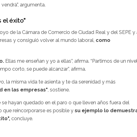
í, vendrá", argumenta.
 el éxito"
apoyo de la Cámara de Comercio de Ciudad Real y del SEPE y 
presas y consiguió volver al mundo laboral,
como
o.
Ellas me enseñan y yo a ellas”, afirma. “Partimos de un nive
iempo corto, se puede alcanzar”, afirma.
, la misma vida te asienta y te da serenidad y más
ad en las empresas"
, sostiene.
 se hayan quedado en el paro o que lleven años fuera del
o que reincorporarse es posible y
su ejemplo lo demuestra
ito",
concluye.