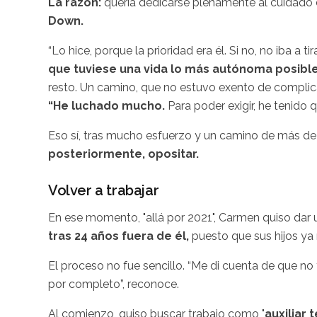
La razón:
quería dedicarse plenamente al cuidado de
Down.
“Lo hice, porque la prioridad era él. Si no, no iba a t
que tuviese una vida lo más autónoma posibl
resto. Un camino, que no estuvo exento de complicac
“He luchado mucho.
Para poder exigir, he tenido q
Eso sí, tras mucho esfuerzo y un camino de más de 
posteriormente, opositar.
Volver a trabajar
En ese momento, "allá por 2021", Carmen quiso dar u
tras 24 años fuera de él,
puesto que sus hijos ya
El proceso no fue sencillo. “Me di cuenta de que no t
por completo”, reconoce.
Al comienzo, quiso buscar trabajo como "
auxiliar 