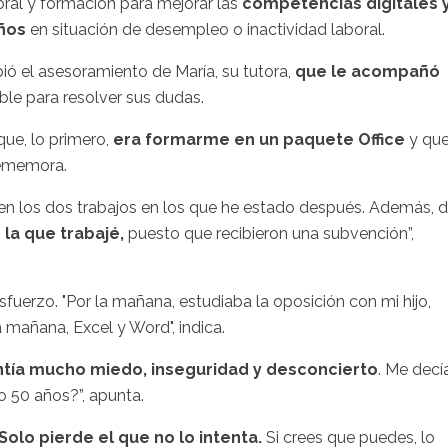
oral y formación para mejorar las
competencias digitales 
años
en situación de desempleo o inactividad laboral.
bió el asesoramiento de María, su tutora,
que le acompañó
ble para resolver sus dudas.
que, lo primero,
era formarme en un paquete Office
y qu
 rememora.
en los dos trabajos en los que he estado después. Además, d
la que trabajé,
puesto que recibieron una subvención”,
sfuerzo. "Por la mañana, estudiaba la oposición con mi hijo,
la mañana, Excel y Word", indica.
ntía mucho miedo, inseguridad y desconcierto
. Me decía
 50 años?”, apunta.
Solo pierde el que no lo intenta.
Si crees que puedes, lo