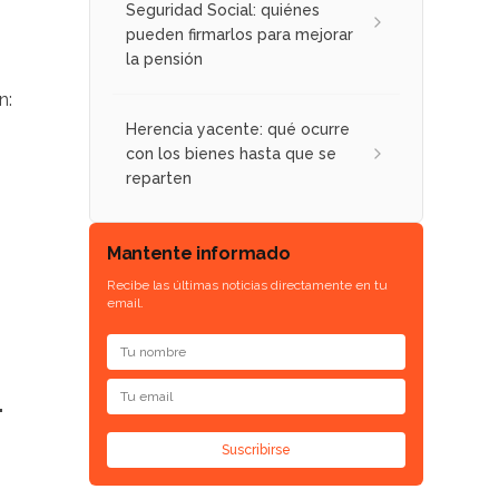
Seguridad Social: quiénes
pueden firmarlos para mejorar
la pensión
n:
Herencia yacente: qué ocurre
con los bienes hasta que se
reparten
Mantente informado
Recibe las últimas noticias directamente en tu
email.
"
Suscribirse