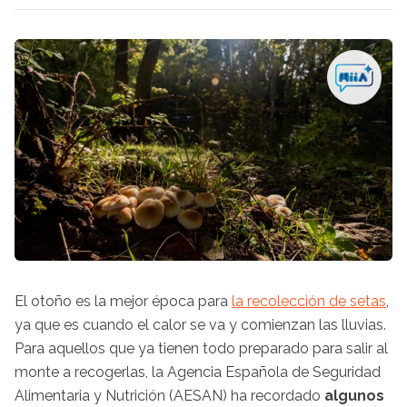
El otoño es la mejor época para
la recolección de setas
,
ya que es cuando el calor se va y comienzan las lluvias.
Para aquellos que ya tienen todo preparado para salir al
monte a recogerlas, la Agencia Española de Seguridad
Alimentaria y Nutrición (AESAN) ha recordado
algunos