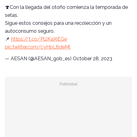
🍄Con la llegada del otoño comienza la temporada de
setas.
Sigue estos consejos para una recolección y un
autoconsumo seguro.
📌
https://t.co/Pl2KaXjEGe
pic.twitter.com/cyHpL8deMl
— AESAN (@AESAN_gob_es)
October 28, 2023