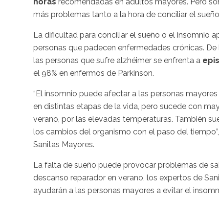
horas
recomendadas en adultos mayores. Pero son e
más problemas tanto a la hora de conciliar el sueñ
La dificultad para conciliar el sueño o el insomnio
personas que padecen enfermedades crónicas. De h
las personas que sufre alzhéimer se enfrenta a
epi
el 98% en enfermos de Parkinson.
“El insomnio puede afectar a las personas mayore
en distintas etapas de la vida, pero sucede con m
verano, por las elevadas temperaturas. También s
los cambios del organismo con el paso del tiempo”,
Sanitas Mayores.
La falta de sueño puede provocar problemas de salud
descanso reparador en verano, los expertos de San
ayudarán a las personas mayores a evitar el insomni