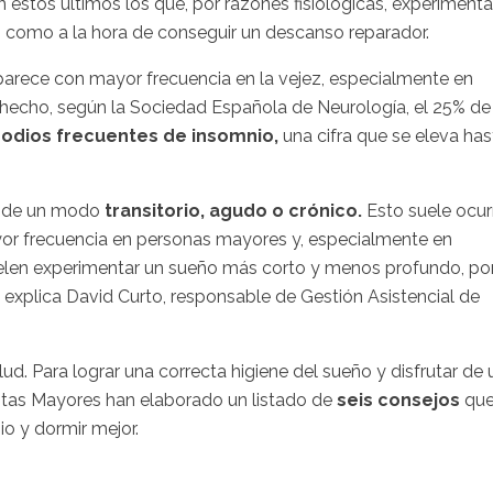
stos últimos los que, por razones fisiológicas, experiment
o como a la hora de conseguir un descanso reparador.
 aparece con mayor frecuencia en la vejez, especialmente en
echo, según la Sociedad Española de Neurología, el 25% de
sodios frecuentes de insomnio,
una cifra que se eleva has
s de un modo
transitorio, agudo o crónico.
Esto suele ocurr
ayor frecuencia en personas mayores y, especialmente en
uelen experimentar un sueño más corto y menos profundo, po
 explica David Curto, responsable de Gestión Asistencial de
. Para lograr una correcta higiene del sueño y disfrutar de 
itas Mayores han elaborado un listado de
seis consejos
qu
o y dormir mejor.