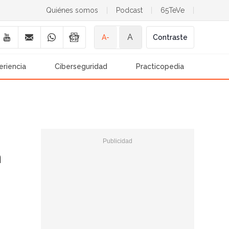
Quiénes somos
|
Podcast
|
65TeVe
|
A
A-
Contraste
eriencia
Ciberseguridad
Practicopedia
n