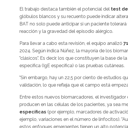
El trabajo destaca también el potencial del
test de
glóbulos blancos y su recuento puede indicar alter
BAT no solo puede anticipar si un paciente tolerará
reacción y la gravedad del episodio alérgico.
Para llevar a cabo esta revisión, el equipo analizó
71
2024. Según indica Núñez, la mayoría de los biomar
"clásicos". Es decir, los que constituyen la base de 
específica (IgE específica) o las pruebas cutáneas.
"Sin embargo, hay un 22,5 por ciento de estudios q
validación, lo que refleja que el campo está empez
Entre estos nuevos biomarcadores, el investigador d
producen en las células de los pacientes, ya sea m
específicas
(por ejemplo, marcadores de activación
ejemplo, variaciones en el número de linfocitos). "
estos enfoques emergentes tienen un alto potencial"