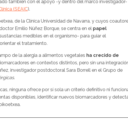
zado también con el apoyo -y dentro del marco investigador-
línica (SEAIC
).
oetxea, de la Clínica Universidad de Navarra, y cuyos coautor
 doctor Emilio Núñez Borque, se centra en el
papel
sustancias medibles en el organismo- para guiar el
 orientar el tratamiento.
campo de la alergia a alimentos vegetales
ha crecido de
biomarcadores en contextos distintos, pero sin una integració
Nuñez, investigador postdoctoral Sara Borrell en el Grupo de
érgicas
.
 ninguna ofrece por sí sola un criterio definitivo ni funcion
entas disponibles, identificar nuevos biomarcadores y detect
oikoetxea.
a