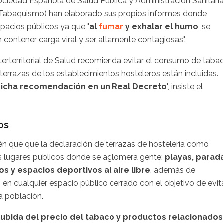
ciedad Española de Salud Pública y Administración Sanitaria
l Tabaquismo) han elaborado sus propios informes donde
pacios públicos ya que "
al
fumar
y exhalar el humo
, se
 contener carga viral y ser altamente contagiosas".
terterritorial de Salud recomienda evitar el consumo de taba
terrazas de los establecimientos hosteleros están incluidas.
dicha recomendación en un Real Decreto
", insiste el
os
én que que la declaración de terrazas de hostelería como
s lugares públicos donde se aglomera gente:
playas, parad
s y espacios deportivos al aire libre
, además de
 en cualquier espacio público cerrado con el objetivo de evit
la población.
subida del precio del tabaco y productos relacionado