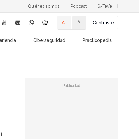
Quiénes somos
|
Podcast
|
65TeVe
|
A
A-
Contraste
eriencia
Ciberseguridad
Practicopedia
n