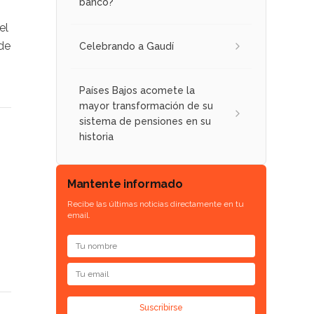
banco?
el
de
Celebrando a Gaudí
Países Bajos acomete la
mayor transformación de su
sistema de pensiones en su
historia
Mantente informado
Recibe las últimas noticias directamente en tu
email.
Suscribirse