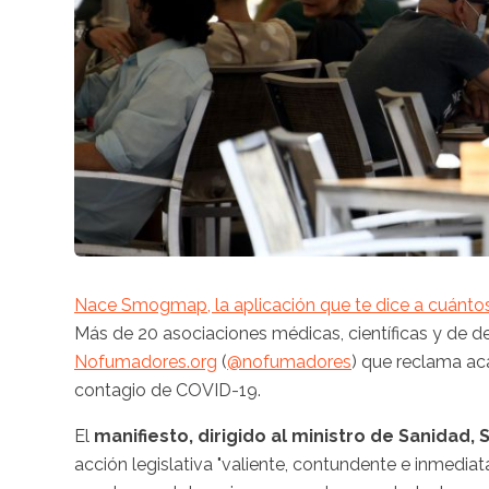
Nace Smogmap, la aplicación que te dice a cuántos 
Más de 20 asociaciones médicas, científicas y de de
Nofumadores.org
(
@nofumadores
) que reclama aca
contagio de COVID-19.
El
manifiesto, dirigido al ministro de Sanidad, S
acción legislativa "valiente, contundente e inmedia