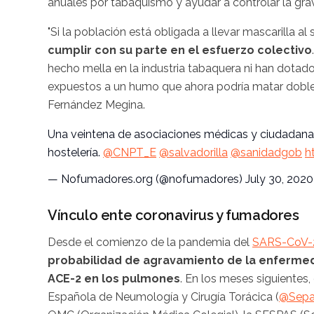
anuales por tabaquismo y ayudar a controlar la gr
"Si la población está obligada a llevar mascarilla al 
cumplir con su parte en el esfuerzo colectivo
hecho mella en la industria tabaquera ni han dota
expuestos a un humo que ahora podría matar doble
Fernández Megina.
Una veintena de asociaciones médicas y ciudadanas
hostelería.
@CNPT_E
@salvadorilla
@sanidadgob
h
— Nofumadores.org (@nofumadores)
July 30, 2020
Vínculo ente coronavirus y fumadores
Desde el comienzo de la pandemia del
SARS-CoV-
probabilidad de agravamiento de la enfermed
ACE-2 en los pulmones
. En los meses siguientes
Española de Neumología y Cirugía Torácica (
@Sepa