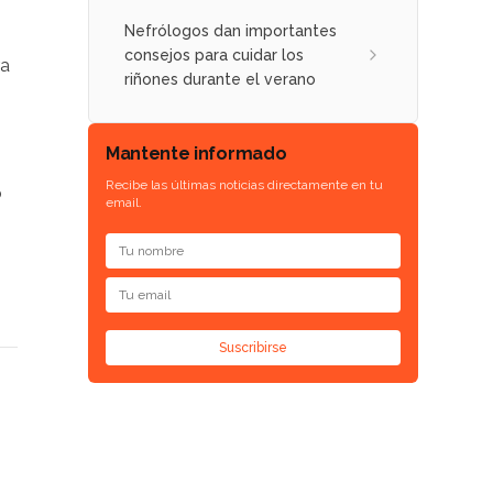
Nefrólogos dan importantes
consejos para cuidar los
ra
riñones durante el verano
Mantente informado
Recibe las últimas noticias directamente en tu
o
email.
Suscribirse