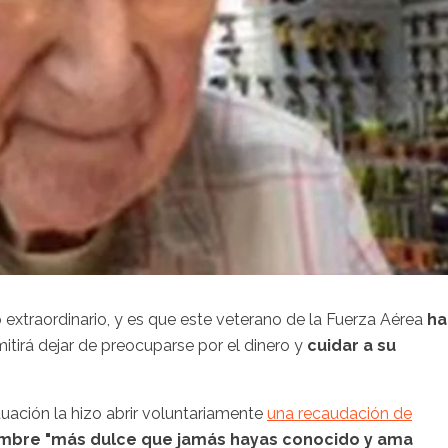
extraordinario, y es que este veterano de la Fuerza Aérea
ha
itirá dejar de preocuparse por el dinero y
cuidar a su
tuación la hizo abrir voluntariamente
una recaudación de
mbre "más dulce que jamás hayas conocido y ama