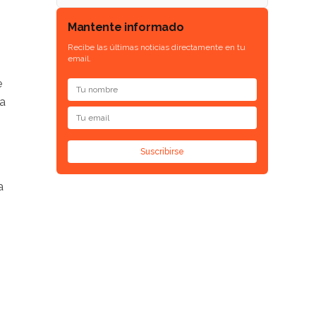
Mantente informado
Recibe las últimas noticias directamente en tu
email.
e
 a
Suscribirse
a