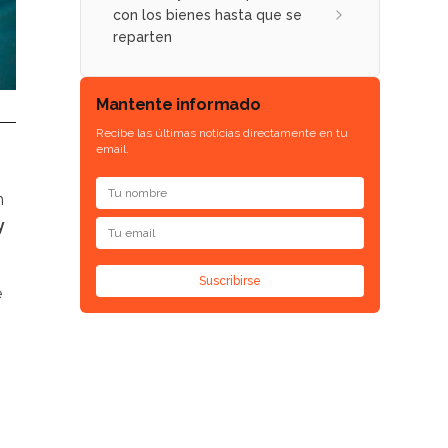
con los bienes hasta que se
reparten
Mantente informado
Recibe las últimas noticias directamente en tu
email.
n
y
Suscribirse
e