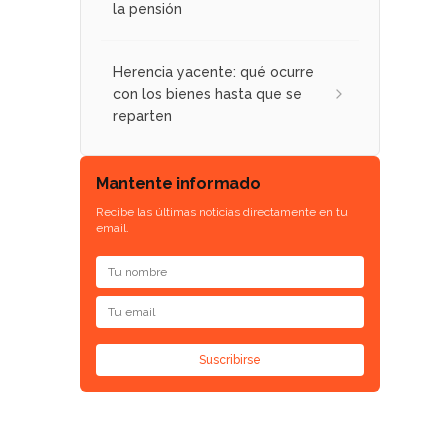
la pensión
Herencia yacente: qué ocurre
con los bienes hasta que se
reparten
Mantente informado
Recibe las últimas noticias directamente en tu
email.
Suscribirse
ó