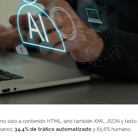
cir, no solo a contenido HTML, sino también XML, JSON y texto
umanos:
34,4% de tráfico automatizado
y 65,6% humano.