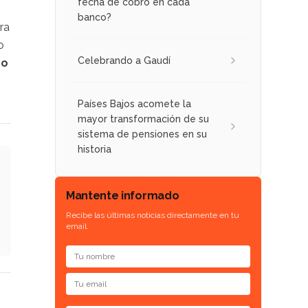
fecha de cobro en cada
banco?
ra
o
Celebrando a Gaudí
co
Países Bajos acomete la
mayor transformación de su
sistema de pensiones en su
historia
Mantente informado
Recibe las últimas noticias directamente en tu
email.