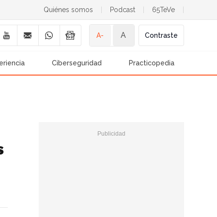
Quiénes somos
|
Podcast
|
65TeVe
|
A
A-
Contraste
eriencia
Ciberseguridad
Practicopedia
s