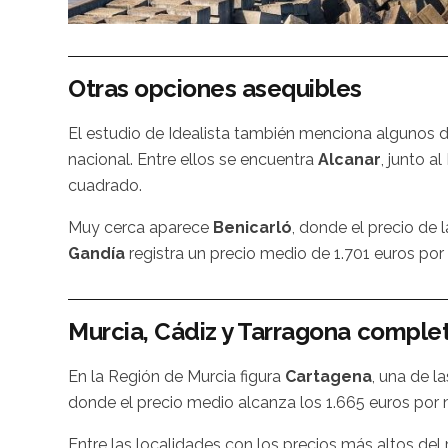
Otras opciones asequibles
El estudio de Idealista también menciona algunos 
nacional. Entre ellos se encuentra
Alcanar
, junto a
cuadrado.
Muy cerca aparece
Benicarló
, donde el precio de 
Gandía
registra un precio medio de 1.701 euros por
Murcia, Cádiz y Tarragona completa
En la Región de Murcia figura
Cartagena
, una de l
donde el precio medio alcanza los 1.665 euros por
Entre las localidades con los precios más altos del