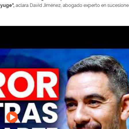
yuge",
aclara David Jiménez, abogado experto en sucesione