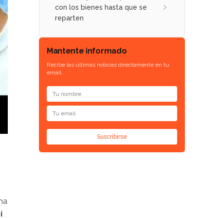
con los bienes hasta que se
reparten
Mantente informado
Recibe las últimas noticias directamente en tu
email.
Suscribirse
 ha
í