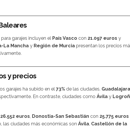
 Baleares
 para garajes incluyen el
País Vasco
con
21.097 euros
y
la-La Mancha
y
Región de Murcia
presentan los precios m
ivamente.
s y precios
los garajes ha subido en el
73%
de las ciudades.
Guadalajar
spectivamente. En contraste, ciudades como
Ávila
y
Logro
n
26.552 euros
,
Donostia-San Sebastián
con
25.775 euros
to, las ciudades más económicas son
Ávila
,
Castellón de la