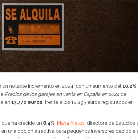
o un notable incremento en 2024, con un aumento del
10,2%
me
Precios de los garajes en venta en España en 2024
de
ora en
13.770 euros
, frente a los 12.495 euros registrados en
, que ha crecido un
8,4%
.
María Matos
, directora de Estudios 
o en una opción atractiva para pequeños inversores debido a 