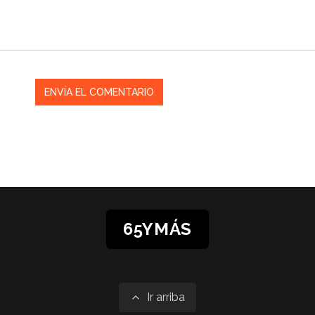
65YMÁS
Ir arriba