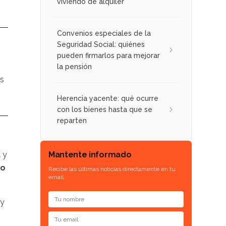
viviendo de alquiler
Convenios especiales de la
Seguridad Social: quiénes
pueden firmarlos para mejorar
la pensión
ás
Herencia yacente: qué ocurre
con los bienes hasta que se
reparten
Mantente informado
a
y
ño
Recibe las últimas noticias directamente en tu
email.
y