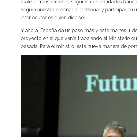
realizar transacciones seguras con entidades bancar
segura nuestro ordenador personal y participar en 
interlocutor es quien dice ser.
Y ahora, España da un paso más y este martes, 1 de
proyecto en el que venía trabajando el Ministerio q
pasada. Para el ministro, esta nueva manera de por