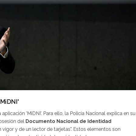
'MiDNI'
aplicación 'MiDNI'. Para ello, la Policía Nacional explica en su
posesión del
Documento Nacional de Identidad
n vigor y de un lector de tarjetas". Estos elementos son