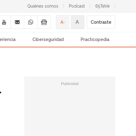
Quiénes somos
|
Podcast
|
65TeVe
|
A
A-
Contraste
eriencia
Ciberseguridad
Practicopedia
r