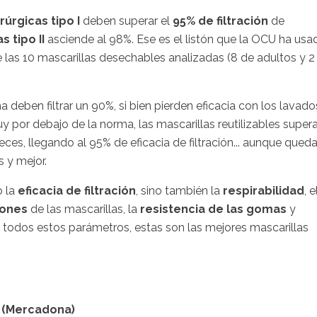
rúrgicas tipo I
deben superar el
95% de filtración
de
s tipo II
asciende al 98%. Ese es el listón que la OCU ha usa
 las 10 mascarillas desechables analizadas (8 de adultos y 2
a deben filtrar un 90%, si bien pierden eficacia con los lavado
y por debajo de la norma, las mascarillas reutilizables super
ces, llegando al 95% de eficacia de filtración... aunque qued
s y mejor.
 la
eficacia de filtración
, sino también la
respirabilidad
, e
iones
de las mascarillas, la
resistencia de las gomas
y
a todos estos parámetros, estas son las mejores mascarillas
us (Mercadona)