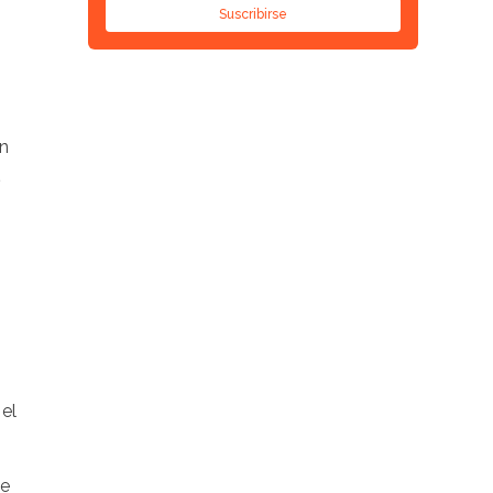
Suscribirse
en
 el
ue