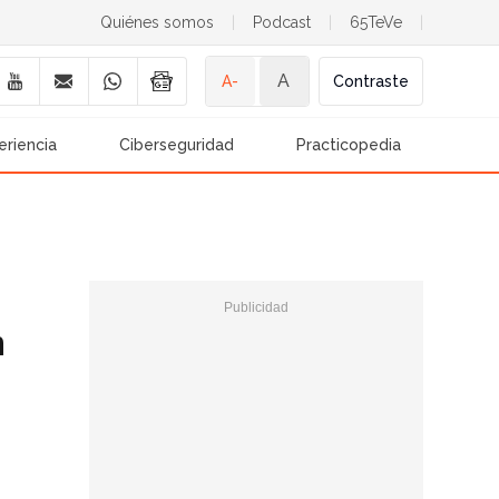
Quiénes somos
|
Podcast
|
65TeVe
|
A
A-
Contraste
eriencia
Ciberseguridad
Practicopedia
n