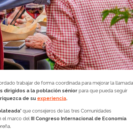
rdado trabajar de forma coordinada para mejorar la llamad
os dirigidos a la población sénior
para que pueda seguir
nriquezca de su
experiencia
.
plateada'
que consejeros de las tres Comunidades
n el marco del
III Congreso Internacional de Economía
ereña.