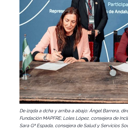
De izqda a dcha y arriba a abajo: Ángel Barrera, d
Fundación MAPFRE; Loles López, consejera de Inclus
Sara Gª Espada, consejera de Salud y Servicios So