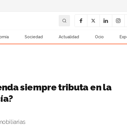
omía
Sociedad
Actualidad
Ocio
Exp
enda siempre tributa en la
cía?
obiliarias