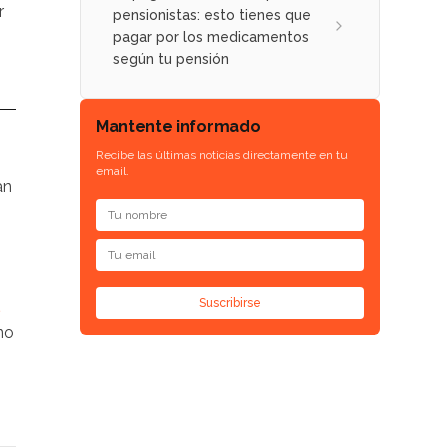
r
pensionistas: esto tienes que
pagar por los medicamentos
según tu pensión
Mantente informado
Recibe las últimas noticias directamente en tu
email.
an
Suscribirse
no