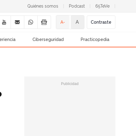
Quiénes somos
|
Podcast
|
65TeVe
|
A
A-
Contraste
eriencia
Ciberseguridad
Practicopedia
o