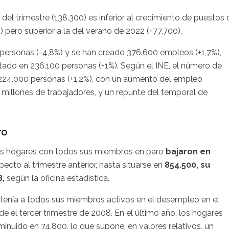
del trimestre (138.300) es inferior al crecimiento de puestos 
 pero superior a la del verano de 2022 (+77.700).
0 personas (-4,8%) y se han creado 376.600 empleos (+1,7%),
tado en 236.100 personas (+1%). Según el INE, el número de
n 224.000 personas (+1,2%), con un aumento del empleo
6 millones de trabajadores, y un repunte del temporal de
ro
los hogares con todos sus miembros en paro
bajaron en
cto al trimestre anterior, hasta situarse en
854.500, su
8,
según la oficina estadística.
tenía a todos sus miembros activos en el desempleo en el
de el tercer trimestre de 2008. En el último año, los hogares
inuido en 74.800, lo que supone, en valores relativos, un