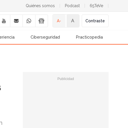
Quiénes somos
|
Podcast
|
65TeVe
|
A
A-
Contraste
eriencia
Ciberseguridad
Practicopedia
8
n