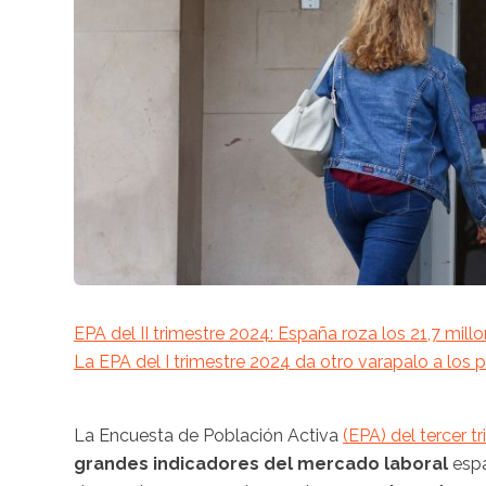
EPA del II trimestre 2024: España roza los 21,7 mill
La EPA del I trimestre 2024 da otro varapalo a los
La Encuesta de Población Activa
(EPA) del tercer t
grandes indicadores del mercado laboral
espa