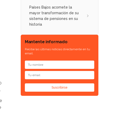
Países Bajos acomete la
mayor transformación de su
sistema de pensiones en su
historia
Mantente informado
Recibe las últimas noticias directamente en tu
email.
0
Suscribirse
.
e
e