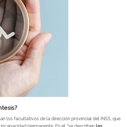
ntesis?
an los facultativos de la dirección provincial del INSS, que
or incapacidad permanente. En él, "se describen
las