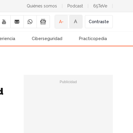
Quiénes somos
|
Podcast
|
65TeVe
|
A
A-
Contraste
eriencia
Ciberseguridad
Practicopedia
d