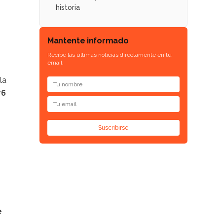
historia
Mantente informado
Recibe las últimas noticias directamente en tu
email.
la
76
Suscribirse
e