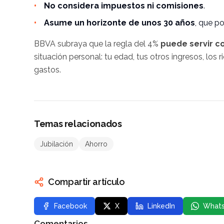
No considera impuestos ni comisiones
.
Asume un horizonte de unos 30 años
, que po
BBVA subraya que la regla del 4%
puede servir c
situación personal: tu edad, tus otros ingresos, lo
gastos.
Temas relacionados
Jubilación
Ahorro
Compartir artículo
Facebook
X
LinkedIn
What
Comentarios