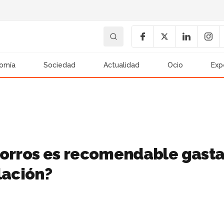
omía
Sociedad
Actualidad
Ocio
Exp
horros es recomendable gasta
lación?