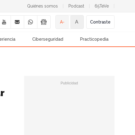
Quiénes somos
|
Podcast
|
65TeVe
|
A
A-
Contraste
eriencia
Ciberseguridad
Practicopedia
r