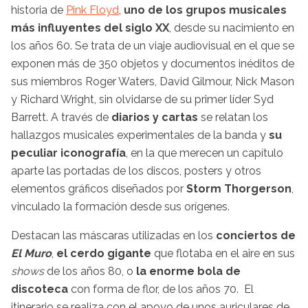
historia de
Pink Floyd
,
uno de los grupos musicales
más influyentes del siglo XX
, desde su nacimiento en
los años 60. Se trata de un viaje audiovisual en el que se
exponen más de 350 objetos y documentos inéditos de
sus miembros Roger Waters, David Gilmour, Nick Mason
y Richard Wright, sin olvidarse de su primer líder Syd
Barrett. A través de
diarios y cartas
se relatan los
hallazgos musicales experimentales de la banda y
su
peculiar iconografía
, en la que merecen un capítulo
aparte las portadas de los discos, posters y otros
elementos gráficos diseñados por
Storm Thorgerson
,
vinculado la formación desde sus orígenes.
Destacan las máscaras utilizadas en los
conciertos de
El Muro
,
el cerdo gigante
que flotaba en el aire en sus
shows
de los años 80, o
la enorme bola de
discoteca
con forma de flor, de los años 70. El
itinerario se realiza con el apoyo de unos auriculares de