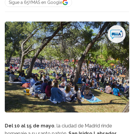
Sigue a 65YMÁS en Google
Del 10 al 15 de mayo
, la ciudad de Madrid rinde
homenaje a su santo patrón,
San Isidro Labrador,