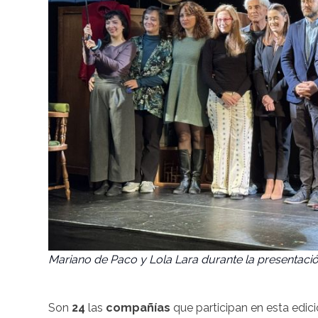
Mariano de Paco y Lola Lara durante la presentación
Son
24
las
compañías
que participan en esta edi