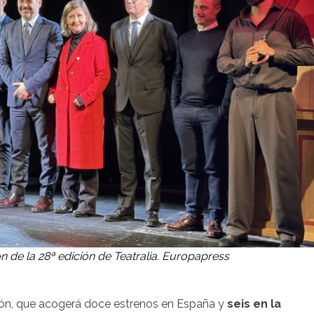
 de la 28ª edición de Teatralia. Europapress
ción, que acogerá doce estrenos en España y
seis en la