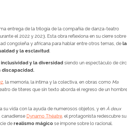
ltima entrega de la trilogía de la compañía de danza-teatro
rante el 2022 y 2023. Esta obra reflexiona en su cierre sobre
lidad congoleña y africana para hablar entre otros temas, de
la
ualdad y la esclavitud
.
a
inclusividad y la diversidad
siendo un espectáculo de cir
n discapacidad.
ez
, la memoria, la íntima y la colectiva, en obras como
Ma
teatro de títeres que sin texto aborda el regreso de un hombr
a su vida con la ayuda de numerosos objetos, y en
À deux
ía canadiense
Dynamo Théatre
, el protagonista redescubre su
ecie de
realismo mágico
se impone sobre lo racional.