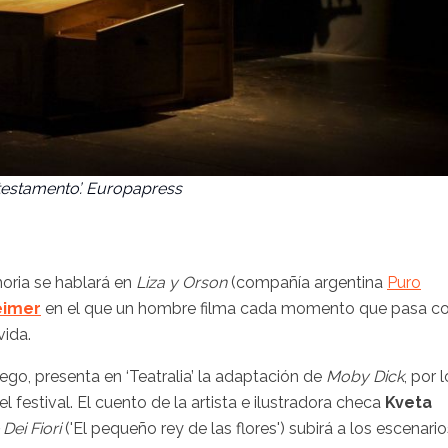
 testamento’. Europapress
moria se hablará en
Liza y Orson
(compañía argentina
Puro
éimer
en el que un hombre filma cada momento que pasa c
vida.
o, presenta en ‘Teatralia’ la adaptación de
Moby Dick
, por l
l festival. El cuento de la artista e ilustradora checa
Kveta
 Dei Fiori
('El pequeño rey de las flores') subirá a los escenari