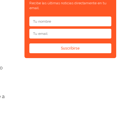
Recibe las últimas noticias directamente en tu
email.
Suscribirse
co
e a