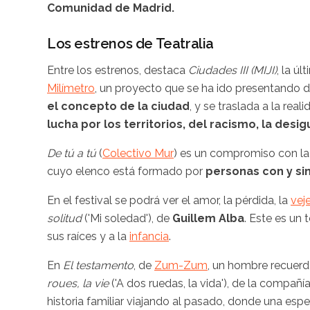
Comunidad de Madrid.
Los estrenos de Teatralia
Entre los estrenos, destaca
Ciudades III (MIJI)
, la ú
Milímetro
, un proyecto que se ha ido presentando du
el concepto de la ciudad
, y se traslada a la rea
lucha por los territorios, del racismo, la desig
De tú a tú
(
Colectivo Mur
) es un compromiso con l
cuyo elenco está formado por
personas con y si
En el festival se podrá ver el amor, la pérdida, la
vej
solitud
('Mi soledad'), de
Guillem Alba
. Este es un 
sus raíces y a la
infancia
.
En
El testamento
, de
Zum-Zum
, un hombre recuerd
roues, la vie
('A dos ruedas, la vida'), de la compañ
historia familiar viajando al pasado, donde una esp