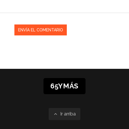
65YMÁS
Ir arriba