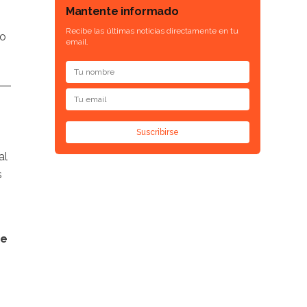
Mantente informado
Recibe las últimas noticias directamente en tu
do
email.
Suscribirse
al
s
de