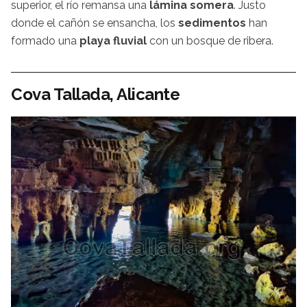
superior, el río remansa una
lámina somera
. Justo
donde el cañón se ensancha, los
sedimentos
han
formado una
playa fluvial
con un bosque de ribera.
Cova Tallada, Alicante