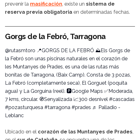
prevenir la
masificación
, existe un
sistema de
reserva previa obligatoria
en determinadas fechas.
Gorgs de la Febró, Tarragona
@rutasmtoro
📍GORGS DE LA FEBRÓ ⛰️Els Gorgs de
la Febró son unas piscinas naturales en el corazón de
les Muntanyes de Prades, es una de las rutas más
bonitas de Tarragona, (Baix Camp). Consta de 3 pozas,
La Febró (completamente seca), El Gorguet (poquita
agua) y La Gorguina (reel). 🅿️Google Maps ✅Moderada,
7 kms, circular. 🧭Senyalizada 📈300 desnivel
#cascadas
#pozasturquesa
#tarragona
#prades
♬ Palladio -
Leblanc
Ubicado en el
corazón de las Muntanyes de Prades
,
en el
sur de Cataluña
, se encuentra uno de los