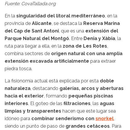
Fuente: CovaTallada.org
En la
singularidad del litoral mediterráneo
, en la
provincia de
Alicante
, se destaca la
Reserva Marina
del Cap de Sant Anton
i
, que es una
extensión del
Parque Natural del Montgó
. Entre
Denia y Xàbia
, la
ruta para llegar a ella, en la
zona de Les Rotes
,
combina sectores de
origen natural con una amplia
extensión excavada artificialmente
para extraer
piedra tosca.
La fisionomía actual está explicada por esta
doble
naturaleza
, destacando
galerías, arcos y aberturas
hacia el exterior
, formando
pequeñas piscinas
interiores
. El goteo de las
filtraciones
, las
aguas
limpias y transparentes
hacen que este lugar sea
idóneo para
combinar senderismo con
snorkel
,
siendo un punto de paso de
grandes cetáceos
. Para