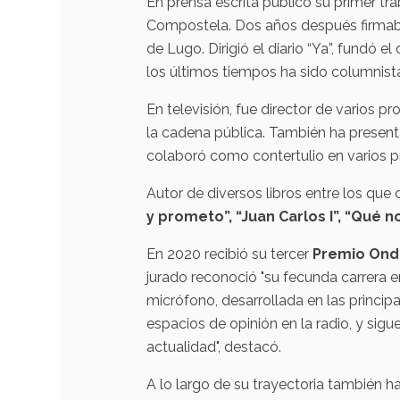
En prensa escrita publicó su primer tr
Compostela. Dos años después firmaba
de Lugo. Dirigió el diario “Ya”, fundó e
los últimos tiempos ha sido columnista
En televisión, fue director de varios 
la cadena pública. También ha present
colaboró como contertulio en varios 
Autor de diversos libros entre los que
y prometo”, “Juan Carlos I”, “Qué 
En 2020 recibió su tercer
Premio Ond
jurado reconoció "su fecunda carrera en
micrófono, desarrollada en las principa
espacios de opinión en la radio, y si
actualidad", destacó.
A lo largo de su trayectoria también h