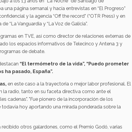
abajo a los 13 años en “La Noche” de Santiago de
 una página semanal y hacía entrevistas en “El Progreso”
l confidencial y la agencia “Off the record” (“OTR Press) y en
 de “La Vanguardia y “La Voz de Galicia”.
programas en TVE, así como director de relaciones externas de
ado los espacios informativos de Telecinco y Antena 3 y
programas de debate.
 destacan
“El termómetro de la vida”, “Puedo prometer
nos ha pasado, España”.
as,
en este caso a la trayectoria o mejor labor profesional. El
 la radio, tanto en su faceta directiva como ante el
les cadenas". "Fue pionero de la incorporación de los
gue todavía hoy aportando una mirada ponderada sobre la
a recibido otros galardones, como el Premio Godó, varias