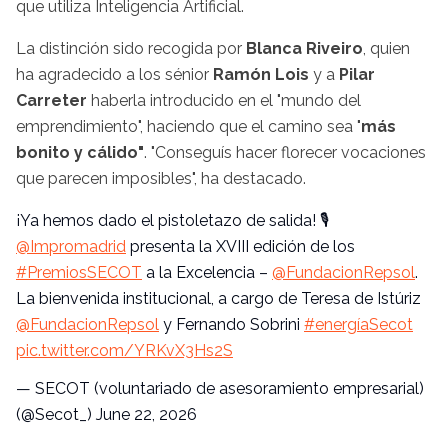
que utiliza Inteligencia Artificial.
La distinción sido recogida por
Blanca Riveiro
, quien
ha agradecido a los sénior
Ramón Lois
y a
Pilar
Carreter
haberla introducido en el "mundo del
emprendimiento", haciendo que el camino sea "
más
bonito y cálido"
. "Conseguís hacer florecer vocaciones
que parecen imposibles", ha destacado.
¡Ya hemos dado el pistoletazo de salida! 🎙️
@Impromadrid
presenta la XVIII edición de los
#PremiosSECOT
a la Excelencia –
@FundacionRepsol
.
La bienvenida institucional, a cargo de Teresa de Istúriz
@FundacionRepsol
y Fernando Sobrini
#energíaSecot
pic.twitter.com/YRKvX3Hs2S
— SECOT (voluntariado de asesoramiento empresarial)
(@Secot_)
June 22, 2026