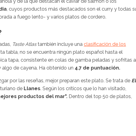
ñola y de la que destacan el caviar de salmón o los
dia
, cuyos productos más destacados son el curry y todas s
orada a fuego lento- y varios platos de cordero.
?
radas,
Taste Atlas
también incluye una
clasificación de los
sta tabla, no se encuentra ningún plato español hasta el
ípica tapa, consistente en colas de gamba peladas y sofritas a
o y algo de cayena. Ha obtenido un
4.7 de puntuación.
zgar por las reseñas, mejor preparan este plato. Se trata de
El
sturiano de
Llanes
. Según los críticos que lo han visitado,
ejores productos del mar".
Dentro del top 50 de platos,