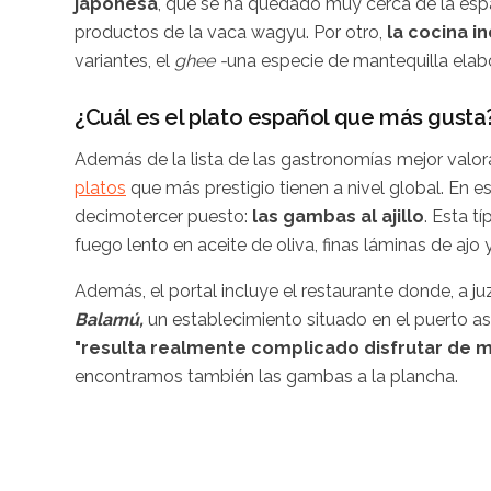
japonesa
, que se ha quedado muy cerca de la espa
productos de la vaca wagyu. Por otro,
la cocina in
variantes, el
ghee -
una especie de mantequilla elab
¿Cuál es el plato español que más gusta
Además de la lista de las gastronomías mejor valo
platos
que más prestigio tienen a nivel global. En e
decimotercer puesto:
las gambas al ajillo
. Esta t
fuego lento en aceite de oliva, finas láminas de aj
Además, el portal incluye el restaurante donde, a ju
Balamú,
un establecimiento situado en el puerto a
"resulta realmente complicado disfrutar de m
encontramos también las gambas a la plancha.