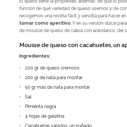
El queso tiene la propiedad, además, de que lo p
función de qué variedad de queso usemos y de co
recogemos una receta fácil y sencilla para hacer e
tomar como aperitivo
. Y en su versión dulce pa
de mousse de queso de cabra con arándanos, del ch
Mousse de queso con cacahuetes, un ap
Ingredientes:
200 gr. de queso cremoso
200 gr de nata para montar
50 gr más de nata para montar
Sal
Pimienta negra
4 hojas de gelatina
Cacahuetes salados, un puñado