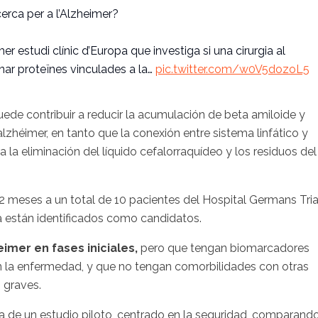
cerca per a l’Alzheimer?
imer estudi clínic d’Europa que investiga si una cirurgia al
minar proteïnes vinculades a la…
pic.twitter.com/w0V5dozoL5
puede contribuir a reducir la acumulación de beta amiloide y
alzhéimer, en tanto que la conexión entre sistema linfático y
ra la eliminación del líquido cefalorraquídeo y los residuos del
12 meses a un total de 10 pacientes del Hospital Germans Tria
ya están identificados como candidatos.
imer en fases iniciales,
pero que tengan biomarcadores
en la enfermedad, y que no tengan comorbilidades con otras
 graves.
a de un estudio piloto, centrado en la seguridad, comparand