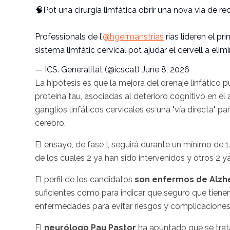
🧠Pot una cirurgia limfàtica obrir una nova via de re
Professionals de l’
@hgermanstrias
rias lideren el pr
sistema limfàtic cervical pot ajudar el cervell a eli
— ICS. Generalitat (@icscat)
June 8, 2026
La hipótesis es que la mejora del drenaje linfático 
proteína tau, asociadas al deterioro cognitivo en el 
ganglios linfáticos cervicales es una "vía directa" pa
cerebro.
El ensayo, de fase I, seguirá durante un mínimo de 
de los cuales 2 ya han sido intervenidos y otros 2 
El perfil de los candidatos
son enfermos de Alzhe
suficientes como para indicar que seguro que tien
enfermedades para evitar riesgos y complicaciones
El
neurólogo Pau Pastor
ha apuntado que se trat