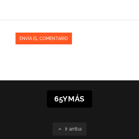
65YMÁS
Ir arriba