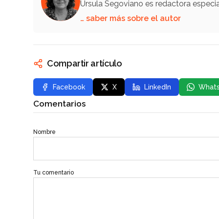
Úrsula Segoviano es redactora especi
… saber más sobre el autor
Compartir artículo
Facebook
X
LinkedIn
What
Comentarios
Nombre
Tu comentario