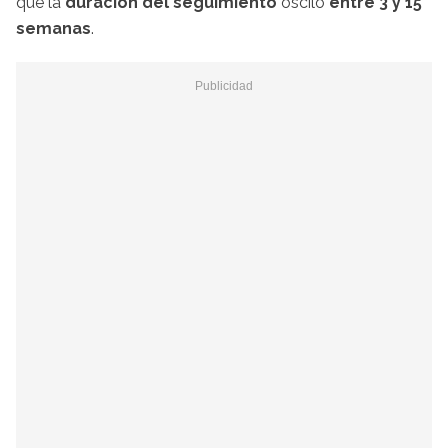
que la
duración del seguimiento
osciló
entre 3 y 15
semanas
.