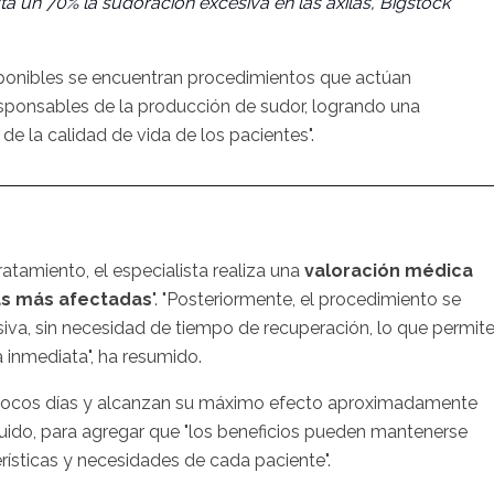
a un 70% la sudoración excesiva en las axilas, Bigstock
isponibles se encuentran procedimientos que actúan
sponsables de la producción de sudor, logrando una
e la calidad de vida de los pacientes".
ratamiento, el especialista realiza una
valoración médica
s más afectadas
". "Posteriormente, el procedimiento se
iva, sin necesidad de tiempo de recuperación, lo que permit
 inmediata", ha resumido.
 pocos días y alcanzan su máximo efecto aproximadamente
uido, para agregar que "los beneficios pueden mantenerse
rísticas y necesidades de cada paciente".