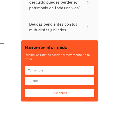
descuido puedes perder el
patrimonio de toda una vida"
Deudas pendientes con los
mutualistas jubilados
Mantente informado
Recibe las últimas noticias directamente en tu
email.
e
Suscribirse