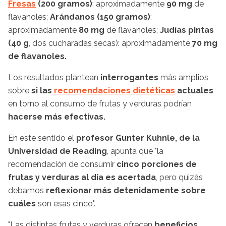
Fresas
(200 gramos)
: aproximadamente
90 mg
de
flavanoles;
Arándanos (150 gramos)
:
aproximadamente
80 mg
de flavanoles;
Judías pintas
(40 g
, dos cucharadas secas): aproximadamente
70 mg
de flavanoles.
Los resultados plantean
interrogantes
más amplios
sobre
si las
recomendaciones dietéticas
actuales
en torno al consumo de frutas y verduras podrían
hacerse más efectivas.
En este sentido el
profesor Gunter Kuhnle, de la
Universidad de Reading
, apunta que "la
recomendación de consumir
cinco porciones de
frutas y verduras al día es acertada
, pero quizás
debamos
reflexionar más detenidamente sobre
cuáles
son esas cinco".
"Las distintas frutas y verduras ofrecen
beneficios